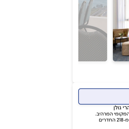
י גולן
המקומי המרהיב.
המלון מתפרש על שטח גדול ומעניק תחושת מרחב ייחודית. תוכלו להנות בכל אחד מ-218 החדרים