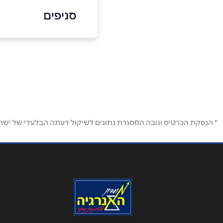
סניפים
באתר
טבריה
השומר 23
שם מלא
*
04-6700500
טלפון
*
* הנפקת הכרטיס וגובה המסגרת נתונים לשיקול דעתה הבלעדי של ישראכר
נושא
*
אנא חזרו אלי בקשר ל...
הודעה
*