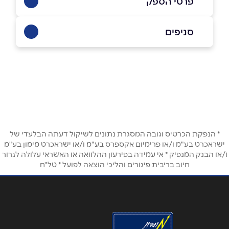
פרטי הספק
050-9338999
|
04-6701395
סניפים
דבוריה
שם מלא
*
כביש ראשי
04-6701395
טלפון
*
* הנפקת הכרטיס וגובה המסגרת נתונים לשיקול דעתה הבלעדי של
אימייל
*
ישראכרט בע"מ ו/או פרימיום אקספרס בע"מ ו/או ישראכרט מימון בע"מ
ו/או הבנק המנפיק * אי עמידה בפירעון ההלוואה או האשראי עלולה לגרור
חיוב בריבית פיגורים והליכי הוצאה לפועל * טל"ח
נושא
*
אנא חזרו אלי בקשר ל...
הודעה
*