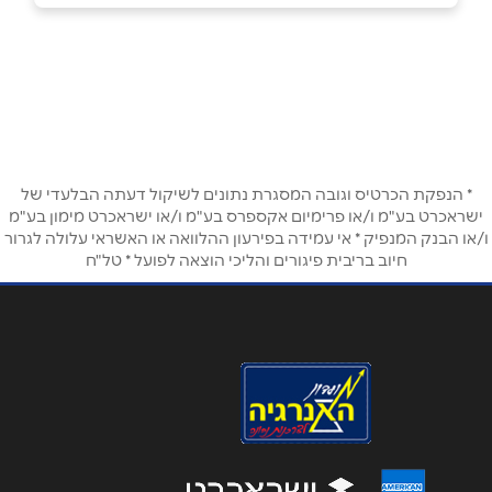
באקה אל-גרביה
שם מלא
*
אלקאסמי
077-5469178
טלפון
*
* הנפקת הכרטיס וגובה המסגרת נתונים לשיקול דעתה הבלעדי של
אימייל
*
ישראכרט בע"מ ו/או פרימיום אקספרס בע"מ ו/או ישראכרט מימון בע"מ
ו/או הבנק המנפיק * אי עמידה בפירעון ההלוואה או האשראי עלולה לגרור
חיוב בריבית פיגורים והליכי הוצאה לפועל * טל"ח
נושא
*
אנא חזרו אלי בקשר ל...
הודעה
*