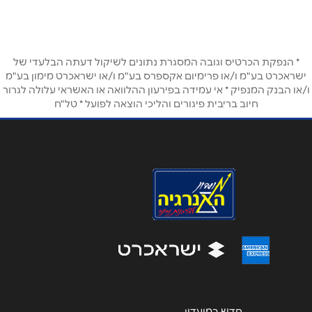
6876*
שם מלא
*
טלפון
*
* הנפקת הכרטיס וגובה המסגרת נתונים לשיקול דעתה הבלעדי של
ישראכרט בע"מ ו/או פרימיום אקספרס בע"מ ו/או ישראכרט מימון בע"מ
ו/או הבנק המנפיק * אי עמידה בפירעון ההלוואה או האשראי עלולה לגרור
חיוב בריבית פיגורים והליכי הוצאה לפועל * טל"ח
אימייל
*
נושא
*
אנא חזרו אלי בקשר ל...
הודעה
*
חדש במועדון