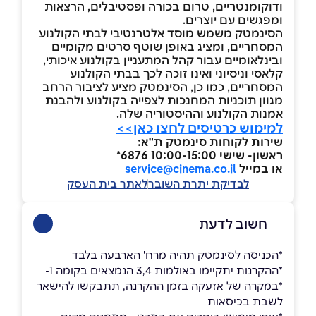
ודוקומנטריים, טרום בכורה ופסטיבלים, הרצאות
ומפגשים עם יוצרים.
הסינמטק משמש מוסד אלטרנטיבי לבתי הקולנוע
המסחריים, ומציג באופן שוטף סרטים מקומיים
ובינלאומיים עבור קהל המתעניין בקולנוע איכותי,
קלאסי וניסיוני ואינו זוכה לכך בבתי הקולנוע
המסחריים, כמו כן, הסינמטק מציע לציבור הרחב
מגוון תוכניות המחנכות לצפייה בקולנוע ולהבנת
אמנות הקולנוע וההיסטוריה שלה.
למימוש כרטיסים לחצו כאן>>
שירות לקוחות סינמטק ת"א:
ראשון- שישי 10:00-15:00 6876*
או במייל
service@cinema.co.il
לבדיקת יתרת השובר
לאתר בית העסק
חשוב לדעת
*הכניסה לסינמטק תהיה מרח' הארבעה בלבד
*ההקרנות יתקיימו באולמות 3,4 הנמצאים בקומה 1-
*במקרה של אזעקה בזמן ההקרנה, תתבקשו להישאר
לשבת בכיסאות