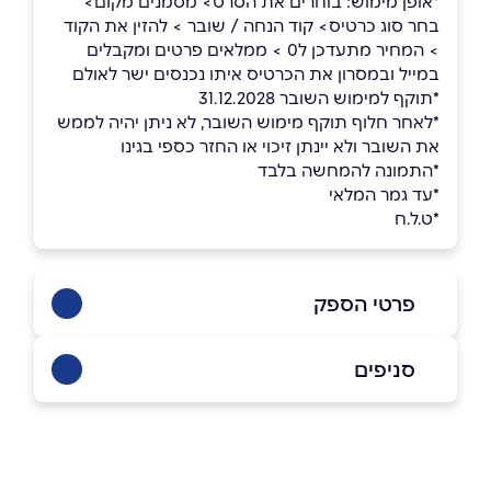
*אופן מימוש: בוחרים את הסרט> מסמנים מקום>
בחר סוג כרטיס> קוד הנחה / שובר > להזין את הקוד
> המחיר מתעדכן ל0 > ממלאים פרטים ומקבלים
במייל ובמסרון את הכרטיס איתו נכנסים ישר לאולם
*תוקף למימוש השובר 31.12.2028
*לאחר חלוף תוקף מימוש השובר, לא ניתן יהיה לממש
את השובר ולא יינתן זיכוי או החזר כספי בגינו
*התמונה להמחשה בלבד
*עד גמר המלאי
*ט.ל.ח
פרטי הספק
6876*
סניפים
באתר
בפייסבוק
תל אביב יפו
הארבעה 5