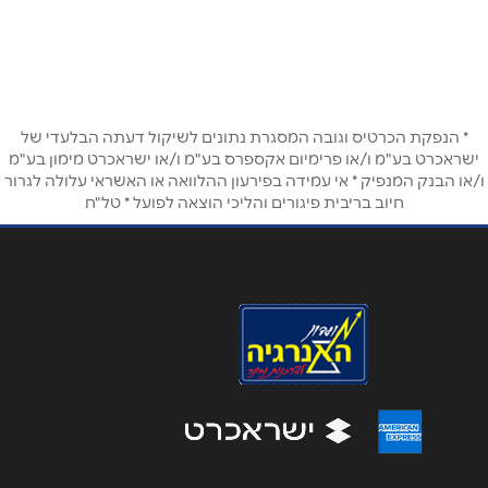
יסוד המעלה 7
077-9977000
שם מלא
*
טלפון
*
* הנפקת הכרטיס וגובה המסגרת נתונים לשיקול דעתה הבלעדי של
ישראכרט בע"מ ו/או פרימיום אקספרס בע"מ ו/או ישראכרט מימון בע"מ
ו/או הבנק המנפיק * אי עמידה בפירעון ההלוואה או האשראי עלולה לגרור
חיוב בריבית פיגורים והליכי הוצאה לפועל * טל"ח
אימייל
*
נושא
*
אנא חזרו אלי בקשר ל...
הודעה
*