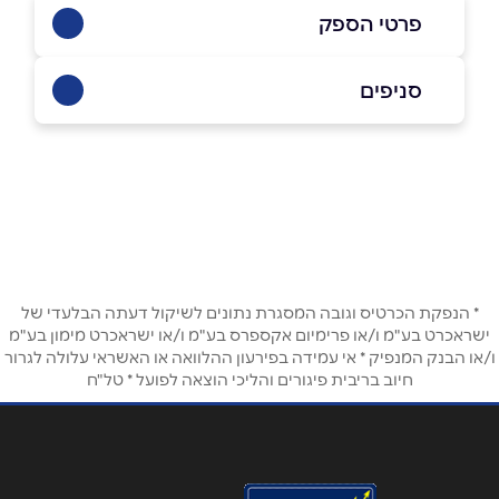
פרטי הספק
053-7081221
סניפים
רעננה
שם מלא
*
אחוזה 146
053-7081221
טלפון
*
* הנפקת הכרטיס וגובה המסגרת נתונים לשיקול דעתה הבלעדי של
אימייל
*
ישראכרט בע"מ ו/או פרימיום אקספרס בע"מ ו/או ישראכרט מימון בע"מ
ו/או הבנק המנפיק * אי עמידה בפירעון ההלוואה או האשראי עלולה לגרור
חיוב בריבית פיגורים והליכי הוצאה לפועל * טל"ח
נושא
*
אנא חזרו אלי בקשר ל...
הודעה
*