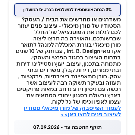
3% הנחה אוטומטית למשלמים בכרטיס המועדון
משדרגים או מחדשים את הבית / העסק?
הסטודיו של מורן מיכאלי - עיצוב פנים
יעזור
לכם לגלות את הפוטנציאל של החלל
שברשותכם, והאווירה בה תרצו ליצור.
מורן מיכאלי בוגרת המכללה למנהל לתואר
אקדמאי Int. B. Design , עם ותק של 10 שנים
בתחום העיצוב במגזר הפרטי והעסקי.
מתמחה בתכנון, עיצוב, יעוץ וסטיילינג דירות
ובתי מגורים, דירות קבלן, משרדים ובתי
עסק. מורן מתאפיינת ביצירתיות, פרקטיות ,
תעוזה ובעיקר תשוקה רבה לעיצוב אשר
רכשה עם ניסיון וידע נרחב במאות פרויקטים
בארץ ובעולם בסגנון ייחודי המתאים את
עצמו לאפיו וכיסו של כל לקוח.
לעמוד הפייסבוק של מורן מיכאלי סטודיו
לעיצוב פנים לחצו כאן>>
תוקף ההטבה עד - 07.09.2026