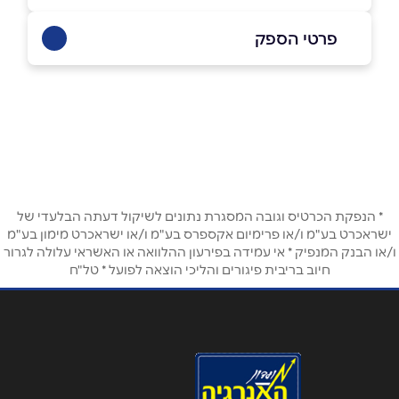
פרטי הספק
בפייסבוק
באינסטגרם
שם מלא
*
* הנפקת הכרטיס וגובה המסגרת נתונים לשיקול דעתה הבלעדי של
טלפון
*
ישראכרט בע"מ ו/או פרימיום אקספרס בע"מ ו/או ישראכרט מימון בע"מ
ו/או הבנק המנפיק * אי עמידה בפירעון ההלוואה או האשראי עלולה לגרור
חיוב בריבית פיגורים והליכי הוצאה לפועל * טל"ח
אימייל
*
נושא
*
אנא חזרו אלי בקשר ל...