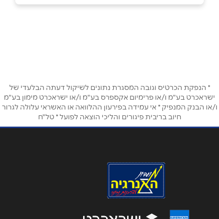
אזור
שם מלא
*
שפינוזה 4
03-5502012
טלפון
*
* הנפקת הכרטיס וגובה המסגרת נתונים לשיקול דעתה הבלעדי של
אימייל
*
ישראכרט בע"מ ו/או פרימיום אקספרס בע"מ ו/או ישראכרט מימון בע"מ
ו/או הבנק המנפיק * אי עמידה בפירעון ההלוואה או האשראי עלולה לגרור
חיוב בריבית פיגורים והליכי הוצאה לפועל * טל"ח
נושא
*
אנא חזרו אלי בקשר ל...
הודעה
*