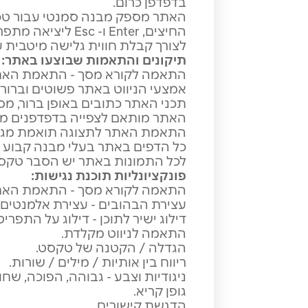
בדפדפן כרום.
האתר מספק מבנה סמנטי עבור טכנ
החיצים, Enter ו- Esc ליציאה מתפריטים וחלונות.
לצורך קבלת חווית גלישה מיטבית עם תוכנת
תיקונים והתאמות שבוצעו באתר
:
התאמה לקורא מסך - התאמת האתר עבור טכ
אמצעי הניווט באתר פשוטים וברורי
תכני האתר כתובים באופן ברור, מסו
האתר מותאם לצפייה בדפדפנים מוד
התאמת האתר לתצוגה תואמת מגוון 
כל הדפים באתר בעלי מבנה קבוע (1H/2H/3H וכו').
לכל התמונות באתר יש הסבר טקסטואלי
פונקציונליות תוכנת נגישות
:
התאמה לקורא מסך - התאמת האתר עבור טכ
עצירת הבהובים - עצירת אלמנטים 
דילוג ישיר לתוכן - דילוג על התפרי
התאמה לניווט מקלדת.
הגדלה / הקטנה של טקסט.
ריווח בין אותיות / מילים / שורות.
ניגודיות וצבע - גבוהה, הפוכה, שחור
גופן קריא.
הדגשת קישורים.