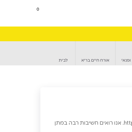
0
ופנאי
אורח חיים בריא
לבית
סטייל ניהול מועדוני לקוחות בע"מ, אחראית על הקמת והפעלת אתר : https://energy.style.co.il. אנו רואים חשיבות רבה במתן