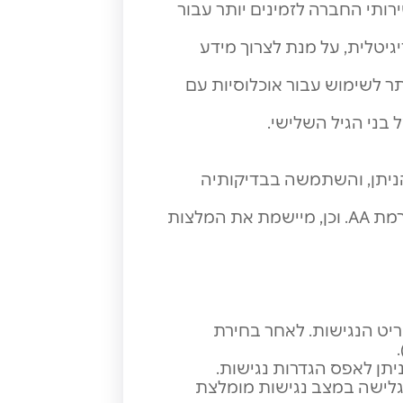
ותי החברה לזמינים יותר עבור
ות דיגיטלית, על מנת לצרוך מידע
ותר לשימוש עבור אוכלוסיות עם
על בני הגיל השלישי.
ל הניתן, והשתמשה בבדיקותיה
מקפידה על עמידה בדרישות תקנות שוויון זכויות לאנשים עם מוגבלות 5568 התשע"ג 2013 ברמת AA. וכן, מיישמת את המלצות
ריט הנגישות. לאחר בחירת
יתן לאפס הגדרות נגישות.
Chrome, Firefox, Sa בכפוף (תנאי יצרן) הגלישה במצב נגישות מומלצת