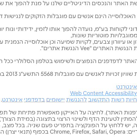
 האתר והנכסים הדיגיטליים שלנו על מנת להפוך את שיר
20 אחוזים מקרב האוכלוסייה הינם אנשים עם מוגבלות הזקוקים לנגיש
י לקוחות בע"מ, נועדה להפוך אותו לזמין, ידידותי ונוח י
מוגבלויות מוטוריות שונות,
רון או עיוורון צבעים, לקויות שמיעה וכן אוכלוסייה הנמנית 
רים "Vee הנגשת אתרים".
נגישות האתר לדפדפנים הנפוצים ולשימוש בטלפון הסלולרי ככ
ינטרנט
Web Content Accessibilit
יות
רשות
התקשוב
להנגשת
יישומים
בדפדפני
אינטרנט
.
בדפנות האתר). לחיצה על האייקון מאפשרת פתיחת של תפ
תין לטעינת הדף ולשינוי הרצוי בתצוגה (במידת הצורך).
, יש ללחוץ על הפונקציה בתפריט פעם שניה. בכל מצב, נ
התוכנה פועלת בדפדפנים הפופולריים: fari, Opera