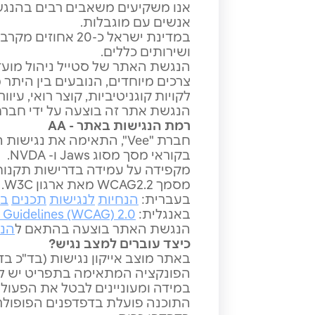
אנו משקיעים משאבים רבים בהנגשת
אנשים עם מוגבלות.
במדינת ישראל כ-
ושירותים כללים.
הנגשת האתר של סטייל ניהול מועדונ
צרכים מיוחדים, הנובעים בין היתר מ
לקויות קוגניטיביות, קוצר רואי, עיוו
הנגשת אתר זה בוצעה על ידי חברת הנגשת האת
רמת הנגישות באתר
- AA
חברת "Vee", התאימה את 
בקוראי מסך מסוג Jaws ו- NVDA.
מסמך WCAG2.2 מאת ארגון W3C.
בעברית:
הנחיות
לנגישות
תכנים
בא
באנגלית:
y Guidelines (WCAG) 2.0
הנגשת האתר בוצעה בהתאם ל
הנח
כיצד עוברים למצב נגיש
?
באתר מוצב אייקון נגישות (בד"כ 
הפונקציה המתאימה בתפריט יש להמ
במידה ומעוניינים לבטל את הפעולה