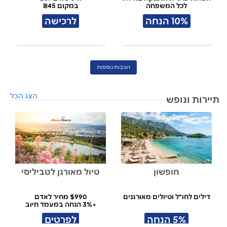
לכל המשפחה
במקום ₪45
10% הנחה
לרכישה
הטבות נוספות
הצג הכל
תיירות ונופש
חופשון
טיול מאורגן לטביליסי
דילים לחו"ל וטיולים מאורגנים
$990 מחיר לאדם
+3% הנחה במעמד חיוב
5% הנחה
לפרטים