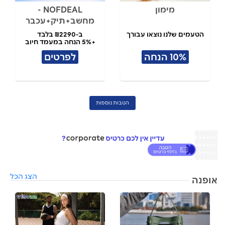
מימון
NOFDEAL -
מחשב+תיק+עכבר
הטעמים שלנו נוצאו עבורך
ב-₪2290 בלבד
+5% הנחה במעמד חיוב
10% הנחה
לפרטים
הטבות נוספות
הצג הכל
אופנה